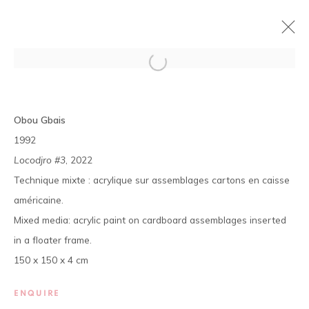
MAN DAN
Obou Gbais
OBOU GBAIS
22 SEPTEMBRE - 12 NOVEMBRE 2022
1992
Locodjro #3
, 2022
PRÉSENTATION
ŒUVRES
PRESSE
VUES DE L'EXPOSITION
Technique mixte : acrylique sur assemblages cartons en caisse
américaine.
Mixed media: acrylic paint on cardboard assemblages inserted
La galerie est ouverte, du mardi au samedi de 11h à 19h, et
in a floater frame.
sur rendez-vous.
150 x 150 x 4 cm
01 BP 2759 - Cocody Mermoz, Rue C 27 (près du Goethe
Institut), Abidjan (Côte d'Ivoire)
ENQUIRE