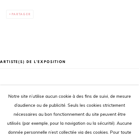
Tel. +225 27 22 54 04 61
contact@louisimoneguirandou.gallery
PARTAGER
Le contenu de ce site Internet est protégé par le droit
d'auteur. Toute reproduction des oeuvres présentées est
interdite.
ARTISTE(S) DE L'EXPOSITION
Go
Notre site n’utilise aucun cookie à des fins de suivi, de mesure
d’audience ou de publicité. Seuls les cookies strictement
Privacy Policy
Cookie Policy
OBOU GBAIS
nécessaires au bon fonctionnement du site peuvent être
COPYRIGHT © 2026 LOUISIMONE GUIRANDOU GALLERY
utilisés (par exemple, pour la navigation ou la sécurité). Aucune
SITE BY ARTLOGIC
donnée personnelle n’est collectée via des cookies. Pour toute