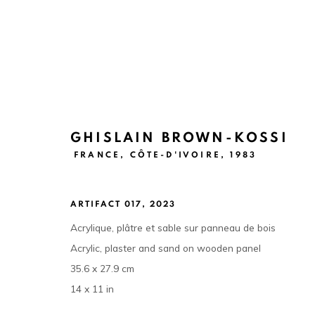
GHISLAIN BROWN-KOSSI
FRANCE, CÔTE-D'IVOIRE,
1983
SYMBOL SYSTEM
GHISLAIN BROWN-KOSSI & YAN GARNIER
17 F
ARTIFACT 017
,
2023
Acrylique, plâtre et sable sur panneau de bois
Acrylic, plaster and sand on wooden panel
35.6 x 27.9 cm
14 x 11 in