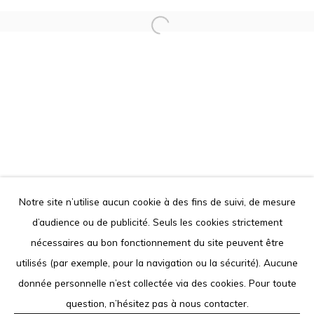
contact@louisimoneguirandou.gallery
Le contenu de ce site Internet est protégé par le droit
d'auteur. Toute reproduction des oeuvres présentées est
interdite.
Go
Notre site n’utilise aucun cookie à des fins de suivi, de mesure
d’audience ou de publicité. Seuls les cookies strictement
Privacy Policy
Cookie Policy
nécessaires au bon fonctionnement du site peuvent être
COPYRIGHT © 2026 LOUISIMONE GUIRANDOU GALLERY
utilisés (par exemple, pour la navigation ou la sécurité). Aucune
SITE BY ARTLOGIC
donnée personnelle n’est collectée via des cookies. Pour toute
question, n’hésitez pas à nous contacter.