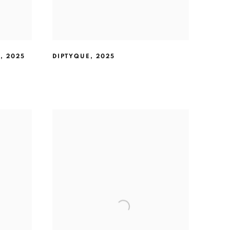
DIPTYQUE
,
2025
3
,
2025