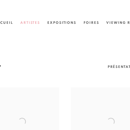
CUEIL
ARTISTES
EXPOSITIONS
FOIRES
VIEWING 
7
PRÉSENTA