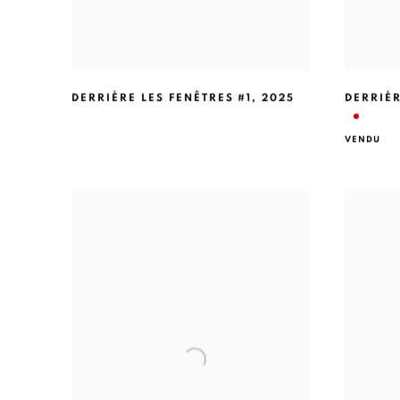
DERRIÈRE LES FENÊTRES #1
,
2025
DERRIÈR
VENDU