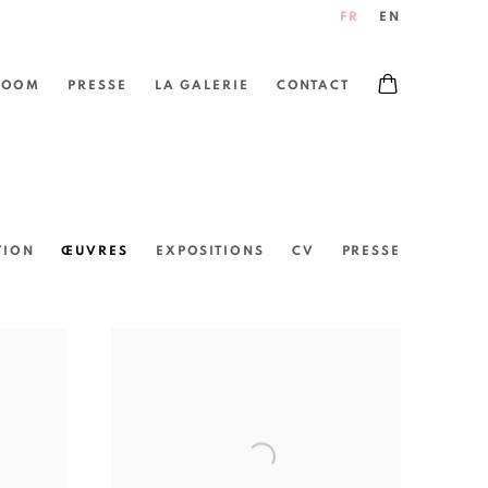
FR
EN
ROOM
PRESSE
LA GALERIE
CONTACT
TION
ŒUVRES
EXPOSITIONS
CV
PRESSE