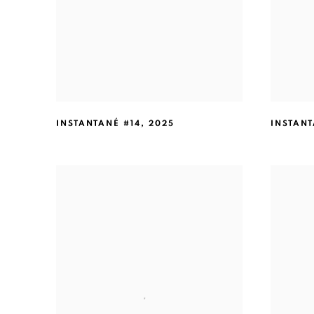
INSTANTANÉ #14
,
2025
INSTANT