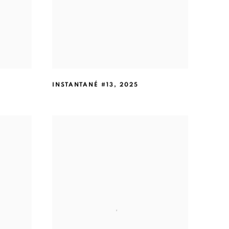
INSTANTANÉ #13
,
2025