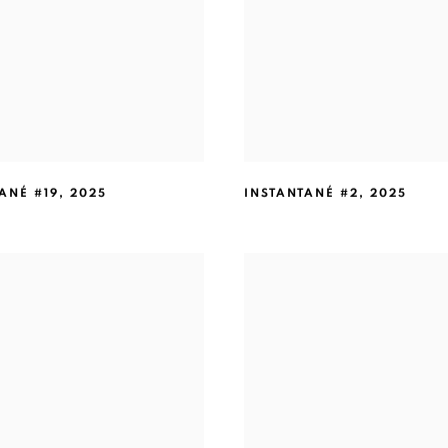
ANÉ #19
,
2025
INSTANTANÉ #2
,
2025