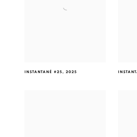
INSTANTANÉ #25
,
2025
INSTANT