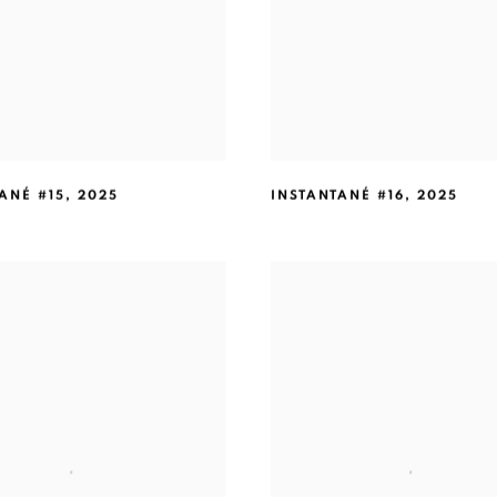
ANÉ #15
,
2025
INSTANTANÉ #16
,
2025