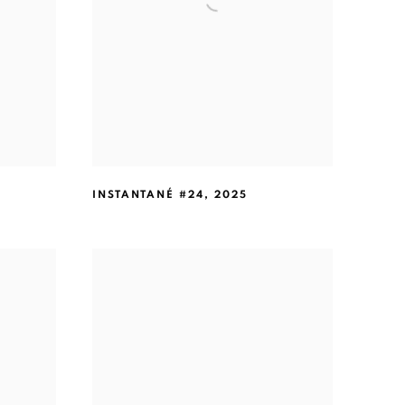
INSTANTANÉ #24
,
2025