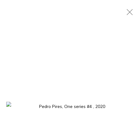
PEDRO PIRES
ANGOLAN,
1978
PRÉSENTATION
ŒUVRES
EXPOSITIONS
CV
PRESSE
EVÉNEMENTS
La galerie est ouverte, du mardi au samedi de 11h à 19h, et
sur rendez-vous.
01 BP 2759 - Cocody Mermoz, Rue C 27 (près du Goethe
Institut), Abidjan (Côte d'Ivoire)
Tel. +225 27 22 54 04 61
contact@louisimoneguirandou.gallery