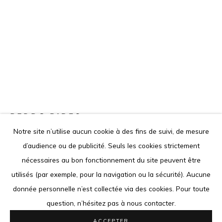
Le contenu de ce site Internet est protégé par le droit
d'auteur. Toute reproduction des oeuvres présentées est
interdite.
Go
PEDRO PIRES
ANGOLAN,
1978
Notre site n’utilise aucun cookie à des fins de suivi, de mesure
ONE SERIES #4
,
2020
d’audience ou de publicité. Seuls les cookies strictement
Privacy Policy
Cookie Policy
nécessaires au bon fonctionnement du site peuvent être
Sculpture on paper
COPYRIGHT © 2026 LOUISIMONE GUIRANDOU GALLERY
utilisés (par exemple, pour la navigation ou la sécurité). Aucune
76 x 56 cm
SITE BY ARTLOGIC
donnée personnelle n’est collectée via des cookies. Pour toute
29 7/8 x 22 1/8 in
question, n’hésitez pas à nous contacter.
Courtesy LouiSimone Guirandou Gallery
ACCEPTER