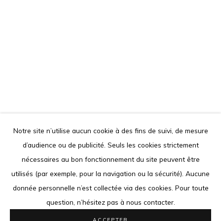
Le contenu de ce site Internet est protégé par le droit
d'auteur. Toute reproduction des oeuvres présentées est
interdite.
Go
PEDRO PIRES
ANGOLAN,
1978
Notre site n’utilise aucun cookie à des fins de suivi, de mesure
d’audience ou de publicité. Seuls les cookies strictement
COCOON SERIES 1
,
2021
Privacy Policy
Cookie Policy
nécessaires au bon fonctionnement du site peuvent être
Sculpture and paint on paper
COPYRIGHT © 2026 LOUISIMONE GUIRANDOU GALLERY
utilisés (par exemple, pour la navigation ou la sécurité). Aucune
76 x 56 cm
SITE BY ARTLOGIC
donnée personnelle n’est collectée via des cookies. Pour toute
29 7/8 x 22 1/8 in
question, n’hésitez pas à nous contacter.
Courtesy LouiSimone Guirandou Gallery
ACCEPTER