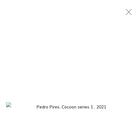
PEDRO PIRES
ANGOLAN,
1978
PRÉSENTATION
ŒUVRES
EXPOSITIONS
CV
PRESSE
EVÉNEMENTS
La galerie est ouverte, du mardi au samedi de 11h à 19h, et
sur rendez-vous.
01 BP 2759 - Cocody Mermoz, Rue C 27 (près du Goethe
Institut), Abidjan (Côte d'Ivoire)
Tel. +225 27 22 54 04 61
contact@louisimoneguirandou.gallery