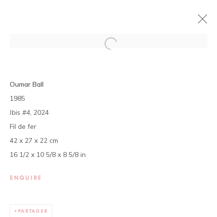
SYNTHÈSE
Oumar Ball
OUMAR BALL
17 JANVIER - 9 MARS 2024
1985
Ibis #4
, 2024
PRÉSENTATION
ŒUVRES
PRESSE
VUES DE L'EXPOSITION
Fil de fer
42 x 27 x 22 cm
16 1/2 x 10 5/8 x 8 5/8 in
La galerie est ouverte, du mardi au samedi de 11h à 19h, et
sur rendez-vous.
ENQUIRE
01 BP 2759 - Cocody Mermoz, Rue C 27 (près du Goethe
Institut), Abidjan (Côte d'Ivoire)
PARTAGER