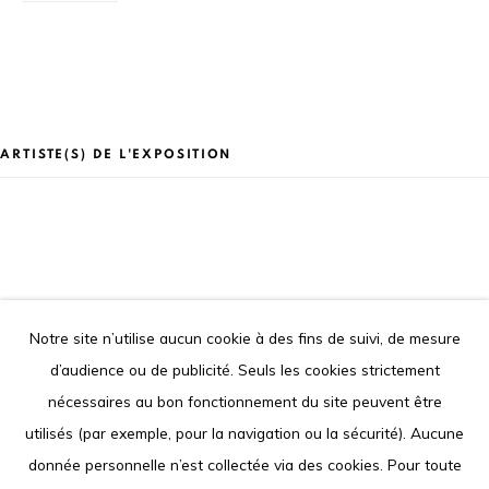
Tel. +225 27 22 54 04 61
contact@louisimoneguirandou.gallery
Le contenu de ce site Internet est protégé par le droit
d'auteur. Toute reproduction des oeuvres présentées est
interdite.
ARTISTE(S) DE L'EXPOSITION
Go
OUMAR BALL
Notre site n’utilise aucun cookie à des fins de suivi, de mesure
d’audience ou de publicité. Seuls les cookies strictement
Privacy Policy
Cookie Policy
nécessaires au bon fonctionnement du site peuvent être
COPYRIGHT © 2026 LOUISIMONE GUIRANDOU GALLERY
utilisés (par exemple, pour la navigation ou la sécurité). Aucune
SITE BY ARTLOGIC
donnée personnelle n’est collectée via des cookies. Pour toute