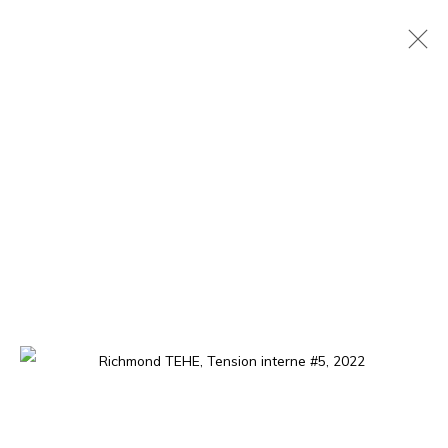
DE LA LUMIÈRE NAÎT LA MATIÈRE
DRAMANE BAMANA & RICHMOND TEHE
8 DÉCEMBRE 2022 - 28 JANVIER 2023
PRÉSENTATION
ŒUVRES
PRESSE
VUES DE L'EXPOSITION
VISITE VIRTUELLE
La galerie est ouverte, du mardi au samedi de 11h à 19h, et
sur rendez-vous.
01 BP 2759 - Cocody Mermoz, Rue C 27 (près du Goethe
Institut), Abidjan (Côte d'Ivoire)