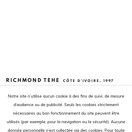
Tel. +225 27 22 54 04 61
contact@louisimoneguirandou.gallery
Le contenu de ce site Internet est protégé par le droit
d'auteur. Toute reproduction des oeuvres présentées est
interdite.
Go
RICHMOND TEHE
CÔTE D'IVOIRE,
1997
Notre site n’utilise aucun cookie à des fins de suivi, de mesure
TENSION INTERNE #5
,
2022
d’audience ou de publicité. Seuls les cookies strictement
Acrylique sur papier cartonné
Privacy Policy
Cookie Policy
nécessaires au bon fonctionnement du site peuvent être
Acrylic on card paper
COPYRIGHT © 2026 LOUISIMONE GUIRANDOU GALLERY
utilisés (par exemple, pour la navigation ou la sécurité). Aucune
50 x 35 cm
SITE BY ARTLOGIC
donnée personnelle n’est collectée via des cookies. Pour toute