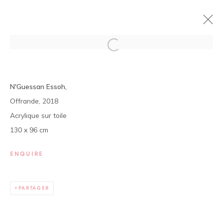
LE MAÎTRE ET SON ÉLÈVE
N'Guessan Essoh,
N'GUESSAN ESSOH & YAGOR
Offrande, 2018
5 OCTOBRE - 17 NOVEMBRE 2018
Acrylique sur toile
PRÉSENTATION
ŒUVRES
130 x 96 cm
ENQUIRE
La galerie est ouverte, du mardi au samedi de 11h à 19h, et
sur rendez-vous.
PARTAGER
01 BP 2759 - Cocody Mermoz, Rue C 27 (près du Goethe
Institut), Abidjan (Côte d'Ivoire)
Tel. +225 27 22 54 04 61