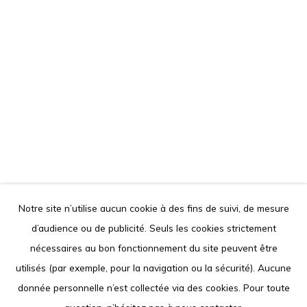
contact@louisimoneguirandou.gallery
Le contenu de ce site Internet est protégé par le droit
d'auteur. Toute reproduction des oeuvres présentées est
interdite.
Go
Notre site n’utilise aucun cookie à des fins de suivi, de mesure
d’audience ou de publicité. Seuls les cookies strictement
Privacy Policy
Cookie Policy
nécessaires au bon fonctionnement du site peuvent être
COPYRIGHT © 2026 LOUISIMONE GUIRANDOU GALLERY
utilisés (par exemple, pour la navigation ou la sécurité). Aucune
SITE BY ARTLOGIC
donnée personnelle n’est collectée via des cookies. Pour toute