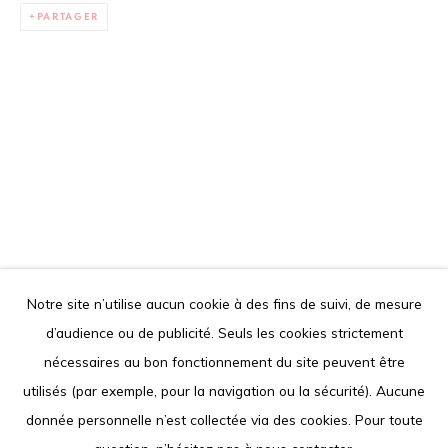
PARTAGER
contact@louisimoneguirandou.gallery
Le contenu de ce site Internet est protégé par le droit
d'auteur. Toute reproduction des oeuvres présentées est
interdite.
Go
Notre site n’utilise aucun cookie à des fins de suivi, de mesure
d’audience ou de publicité. Seuls les cookies strictement
Privacy Policy
Cookie Policy
nécessaires au bon fonctionnement du site peuvent être
COPYRIGHT © 2026 LOUISIMONE GUIRANDOU GALLERY
utilisés (par exemple, pour la navigation ou la sécurité). Aucune
SITE BY ARTLOGIC
donnée personnelle n’est collectée via des cookies. Pour toute