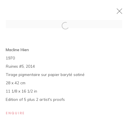
BRUT LOCAL
Macline Hien
MACLINE HIEN & ISSA DIABATÉ
1970
14 DÉCEMBRE 2017 - 3 FÉVRIER 2018
Ruines #5
, 2014
PRÉSENTATION
ŒUVRES
VUES DE L'EXPOSITION
Tirage pigmentaire sur papier baryté satiné
28 x 42 cm
11 1/8 x 16 1/2 in
La galerie est ouverte, du mardi au samedi de 11h à 19h, et
Edition of 5 plus 2 artist's proofs
sur rendez-vous.
01 BP 2759 - Cocody Mermoz, Rue C 27 (près du Goethe
ENQUIRE
Institut), Abidjan (Côte d'Ivoire)
Tel. +225 27 22 54 04 61