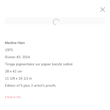
BRUT LOCAL
Macline Hien
MACLINE HIEN & ISSA DIABATÉ
1970
14 DÉCEMBRE 2017 - 3 FÉVRIER 2018
Ruines #3
, 2014
PRÉSENTATION
ŒUVRES
VUES DE L'EXPOSITION
Tirage pigmentaire sur papier baryté satiné
28 x 42 cm
11 1/8 x 16 1/2 in
La galerie est ouverte, du mardi au samedi de 11h à 19h, et
Edition of 5 plus 2 artist's proofs
sur rendez-vous.
01 BP 2759 - Cocody Mermoz, Rue C 27 (près du Goethe
ENQUIRE
Institut), Abidjan (Côte d'Ivoire)
Tel. +225 27 22 54 04 61