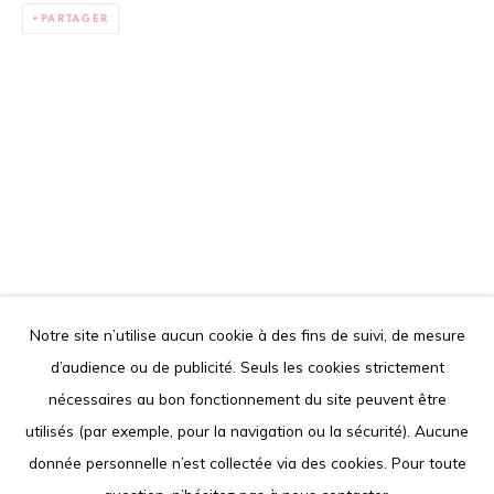
PARTAGER
contact@louisimoneguirandou.gallery
Le contenu de ce site Internet est protégé par le droit
d'auteur. Toute reproduction des oeuvres présentées est
interdite.
Go
Notre site n’utilise aucun cookie à des fins de suivi, de mesure
d’audience ou de publicité. Seuls les cookies strictement
Privacy Policy
Cookie Policy
nécessaires au bon fonctionnement du site peuvent être
COPYRIGHT © 2026 LOUISIMONE GUIRANDOU GALLERY
utilisés (par exemple, pour la navigation ou la sécurité). Aucune
SITE BY ARTLOGIC
donnée personnelle n’est collectée via des cookies. Pour toute