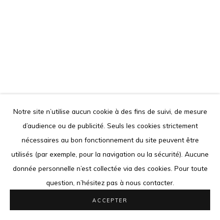
d'auteur. Toute reproduction des oeuvres présentées est
interdite.
Go
Notre site n’utilise aucun cookie à des fins de suivi, de mesure
OBOU GBAIS
CÔTE D'IVOIRE,
1992
d’audience ou de publicité. Seuls les cookies strictement
Privacy Policy
Cookie Policy
nécessaires au bon fonctionnement du site peuvent être
LOCODJRO GRAPH #3
,
2023
COPYRIGHT © 2026 LOUISIMONE GUIRANDOU GALLERY
utilisés (par exemple, pour la navigation ou la sécurité). Aucune
SITE BY ARTLOGIC
Acrylique sur papier
donnée personnelle n’est collectée via des cookies. Pour toute
Acrylic on paper
question, n’hésitez pas à nous contacter.
48 x 36 cm
ACCEPTER
18 7/8 x 14 1/8 in