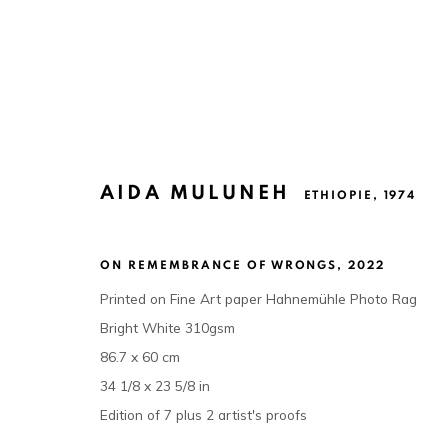
AIDA MULUNEH
ETHIOPIE,
1974
AIDA MULUNEH
ETHIOPIE,
1974
ON REMEMBRANCE OF WRONGS
,
2022
Printed on Fine Art paper Hahnemühle Photo Rag
Bright White 310gsm
86.7 x 60 cm
34 1/8 x 23 5/8 in
Edition of 7 plus 2 artist's proofs
La galerie est ouverte, du mardi au samedi de 11h à 19h,