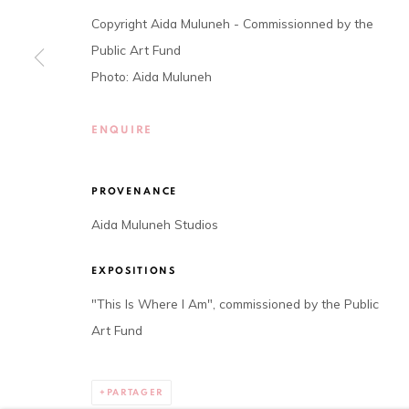
Copyright Aida Muluneh - Commissionned by the
01 BP 2759 - Cocody Mermoz, Rue C 27 (près du Goethe In
Public Art Fund
Tel. +225 27 22 54 04 61
Photo: Aida Muluneh
contact@louisimoneguirandou.gallery
Le contenu de ce site Internet est protégé par le droit d'
ENQUIRE
PROVENANCE
Aida Muluneh Studios
Privacy Policy
Cookie Policy
COPYRIGHT © 2026 LOUISIMONE GUIRANDOU GALLERY
S
EXPOSITIONS
"This Is Where I Am", commissioned by the Public
Art Fund
PARTAGER