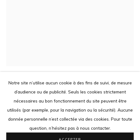
Le contenu de ce site Internet est protégé par le droit
d'auteur. Toute reproduction des oeuvres présentées est
interdite.
Go
Notre site n’utilise aucun cookie à des fins de suivi, de mesure
AIDA MULUNEH
ETHIOPIE,
1974
d’audience ou de publicité. Seuls les cookies strictement
Privacy Policy
Cookie Policy
nécessaires au bon fonctionnement du site peuvent être
THE WEAKNESS OF POWER
,
2022
COPYRIGHT © 2026 LOUISIMONE GUIRANDOU GALLERY
utilisés (par exemple, pour la navigation ou la sécurité). Aucune
SITE BY ARTLOGIC
Printed on Fine Art paper Hahnemühle Photo Rag Bright White
donnée personnelle n’est collectée via des cookies. Pour toute
310gsm
question, n’hésitez pas à nous contacter.
86.7 x 60 cm
ACCEPTER