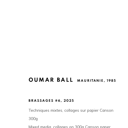
OUMAR BALL
MAURITANIE,
1985
OUMAR BALL
MAURITANIE,
1985
BRASSAGES #6
,
2025
Techniques mixtes, collages sur papier Canson
300g
Mixed media, collages on 300g Canson paper
La galerie est ouverte, du mardi au samedi de 11h à 19h,