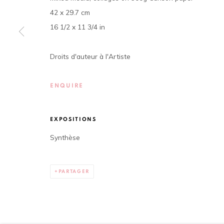
42 x 29.7 cm
01 BP 2759 - Cocody Mermoz, Rue C 27 (près du Goethe In
16 1/2 x 11 3/4 in
Tel. +225 27 22 54 04 61
contact@louisimoneguirandou.gallery
Droits d'auteur à l'Artiste
Le contenu de ce site Internet est protégé par le droit d'
ENQUIRE
EXPOSITIONS
Privacy Policy
Cookie Policy
Synthèse
COPYRIGHT © 2026 LOUISIMONE GUIRANDOU GALLERY
S
PARTAGER