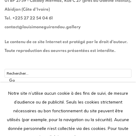
01 BP 2759 - Cocody Mermoz, Rue C 27 (près du Goethe Institut),
Abidjan (Côte d'Ivoire)
Tel. +225 27 22 54 04 61
contact@louisimoneguirandou.gallery
Le contenu de ce site Internet est protégé par le droit d'auteur.
Toute reproduction des oeuvres présentées est interdite.
Go
Notre site n’utilise aucun cookie à des fins de suivi, de mesure
d’audience ou de publicité. Seuls les cookies strictement
nécessaires au bon fonctionnement du site peuvent être
Privacy Policy
Cookie Policy
utilisés (par exemple, pour la navigation ou la sécurité). Aucune
COPYRIGHT © 2026 LOUISIMONE GUIRANDOU GALLERY
donnée personnelle n’est collectée via des cookies. Pour toute
SITE BY ARTLOGIC