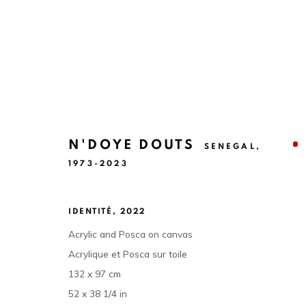
N'DOYE DOUTS
SENEGAL,
QUIÉTUDE ET EFFERVESCENCE 
1973-2023
ALUN BE & N'DOYE DOUTS
24 FÉVRIER - 9 AVR
IDENTITÉ
,
2022
Acrylic and Posca on canvas
Acrylique et Posca sur toile
132 x 97 cm
52 x 38 1/4 in